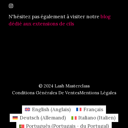
N'hésitez pas également à visiter notre
blog
dédié aux extensions de cils
© 2024 Lash Masterclass
Conditions Générales De Ventes
Mentions Légales
English
(
Anglais
)
Français
Deutsch
(
Allemand
)
Italiano
(
Italien
)
Português
(
Portugais - du Portugal
)